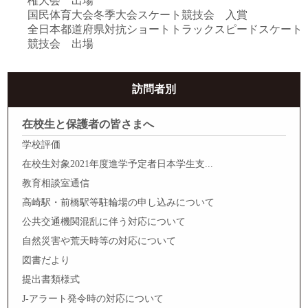
権大会 出場
国民体育大会冬季大会スケート競技会 入賞
全日本都道府県対抗ショートトラックスピードスケート
競技会 出場
訪問者別
在校生と保護者の皆さまへ
学校評価
在校生対象2021年度進学予定者日本学生支...
教育相談室通信
高崎駅・前橋駅等駐輪場の申し込みについて
公共交通機関混乱に伴う対応について
自然災害や荒天時等の対応について
図書だより
提出書類様式
J-アラート発令時の対応について