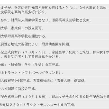
いま子が、服装の専門知識と技術を授けるとともに、女性の教育を高め
裁女学院を高崎市嘉多町に設立。
に移転。財団法人須藤学園となり、須藤高等技芸学校と改称。
期大学（家政科）の設立認可。
期大学附属高等学校を開校する。
重要性と地域の要望により、附属幼稚園を開園。
年記念式典挙行（１０月２１日）。常陸宮華子妃殿下ご来校。群馬女子
生、教育功労者として藍綬褒章を受ける。
の家」・研修館・学生（生徒）食堂完成。
陸上トラック・ソフトボールグラウンド）。
園の藤寮第1号館完成。万葉植物園に「青春の華」像完成。
校の４階建て新校舎完成。
年記念式典挙行（１０月１８日）。群馬女子学園創立５０周年記念誌を
全天候型２５０ｍトラック・テニスコート６面完成。