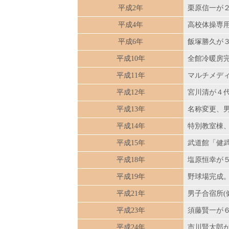
平成2年
栗原信一が
平成4年
高校体操専
平成6年
飯塚勝久が
平成10年
全館冷暖房
平成11年
マルチメデ
平成12年
宮川清が４
平成13年
名称変更、
平成14年
特別教室棟
平成15年
武道館「健
平成18年
塩原恒幸が
平成19年
野球場完成
平成21年
男子合宿所(
平成23年
須藤賢一が
平成24年
市川賢太郎