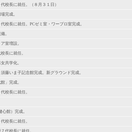
２代校長に就任。（８月３１日）
用場完成。
３代校長に就任。PCゼミ室・ワープロ室完成。
完備。
ィア室増設。
代校長に就任。
男女共学化。
、須藤いま子記念館完成。新グラウンド完成。
武館」完成。
５代校長に就任。
。
健心館）完成。
６代校長に就任。
が７代校長に就任。