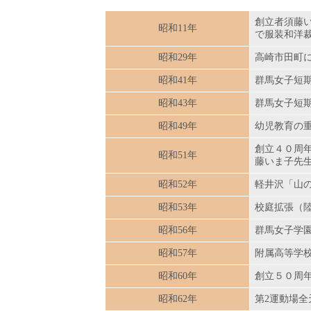
創立者須藤
昭和11年
で服装和洋
昭和29年
高崎市田町
昭和41年
群馬女子短
昭和43年
群馬女子短
昭和49年
幼児教育の
創立４０周
昭和51年
藤いま子先
昭和52年
軽井沢「山
昭和53年
校庭拡張（
昭和56年
群馬女子学
昭和57年
附属高等学
昭和60年
創立５０周
昭和62年
第2運動場